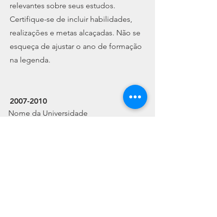
relevantes sobre seus estudos.
Certifique-se de incluir habilidades,
realizações e metas alcaçadas. Não se
esqueça de ajustar o ano de formação
na legenda.
2007-2010
Nome da Universidade
​Essa é uma descrição da sua formação.
Escreva um conteúdo conciso e
quaisquer outras informações
relevantes sobre seus estudos.
Certifique-se de incluir habilidades,
realizações e metas alcaçadas. Não se
esqueça de ajustar o ano de formação