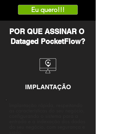
Eu quero!!!
POR QUE ASSINAR O
Dataged PocketFlow?
IMPLANTAÇÃO
Implantação rápida, respeitando
as características do seu negócio,
configurando o sistema para a
entrada e a indexação dos dados
do seu negócio, com segurança e
sigilo.