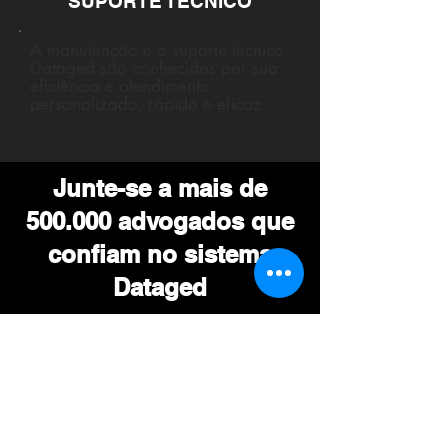
SUPORTE TÉCNICO
A manutenção e o suporte técnico
Dataged são conhecidos por sua
eficiência e atendimento
personalizado, rápido e eficaz.
Junte-se a mais de
500.000 advogados que
confiam no sistema
Dataged
CEARÁ