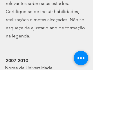
relevantes sobre seus estudos.
Certifique-se de incluir habilidades,
realizações e metas alcaçadas. Não se
esqueça de ajustar o ano de formação
na legenda.
2007-2010
Nome da Universidade
​Essa é uma descrição da sua formação.
Escreva um conteúdo conciso e
quaisquer outras informações
relevantes sobre seus estudos.
Certifique-se de incluir habilidades,
realizações e metas alcaçadas. Não se
esqueça de ajustar o ano de formação