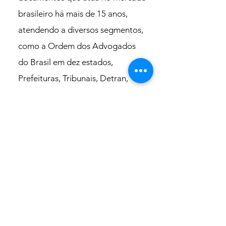
brasileiro há mais de 15 anos,
atendendo a diversos segmentos,
como a Ordem dos Advogados
do Brasil em dez estados,
Prefeituras, Tribunais, Detran,
Procon, entre outros. Somos os
desenvolvedores do software de
gestão documental Dataged,
poderosa ferramenta de
ECM/GES com grande diferencial
por sua capacidade de
customização para atendimentos
das demandas de cada cliente,
por sua atualização constante e